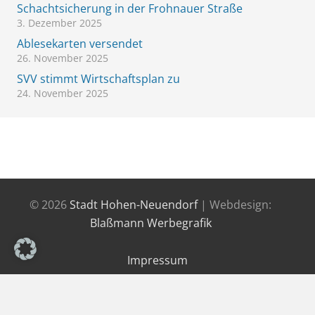
Schachtsicherung in der Frohnauer Straße
3. Dezember 2025
Ablesekarten versendet
26. November 2025
SVV stimmt Wirtschaftsplan zu
24. November 2025
© 2026
Stadt Hohen-Neuendorf
| Webdesign:
Blaßmann Werbegrafik
Impressum
Datenschutzerklärung