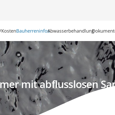
/Kosten
Bauherreninfos
Abwasserbehandlung
Dokument
mer mit abflusslosen S