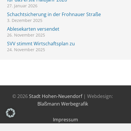
27. Januar 2026
Schachtsicherung in der Frohnauer Straße
3. Dezember 2025
Ablesekarten versendet
26. November 2025
SVV stimmt Wirtschaftsplan zu
24. November 2025
© 2026
Stadt Hohen-Neuendorf
| Webdesign:
Blaßmann Werbegrafik
Impressum