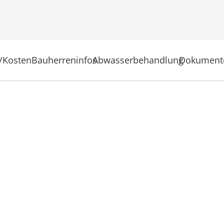
/Kosten
Bauherreninfos
Abwasserbehandlung
Dokument